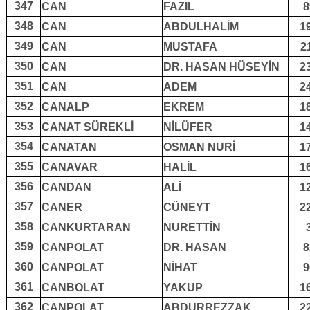
347
CAN
FAZIL
8
348
CAN
ABDULHALİM
1
349
CAN
MUSTAFA
2
350
CAN
DR. HASAN HÜSEYİN
2
351
CAN
ADEM
2
352
CANALP
EKREM
1
353
CANAT SÜREKLİ
NİLÜFER
1
354
CANATAN
OSMAN NURİ
1
355
CANAVAR
HALİL
1
356
CANDAN
ALİ
1
357
CANER
CÜNEYT
2
358
CANKURTARAN
NURETTİN
359
CANPOLAT
DR. HASAN
8
360
CANPOLAT
NİHAT
9
361
CANBOLAT
YAKUP
1
362
CANPOLAT
ABDURREZZAK
2