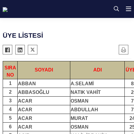
ÜYE LİSTESİ
SIRA
SOYADI
ADI
ÜY
NO
1
ABBAN
A.SELAMİ
8
2
ABBASOĞLU
NATIK VAHİT
2
3
ACAR
OSMAN
7
4
ACAR
ABDULLAH
7
5
ACAR
MURAT
2
6
ACAR
OSMAN
2