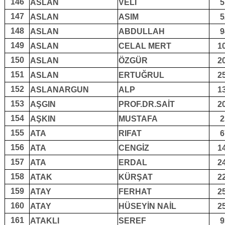
146
ASLAN
VELİ
5
147
ASLAN
ASIM
5
148
ASLAN
ABDULLAH
9
149
ASLAN
CELAL MERT
1
150
ASLAN
ÖZGÜR
2
151
ASLAN
ERTUĞRUL
2
152
ASLANARGUN
ALP
1
153
AŞGIN
PROF.DR.SAİT
2
154
AŞKIN
MUSTAFA
2
155
ATA
RIFAT
6
156
ATA
CENGİZ
1
157
ATA
ERDAL
2
158
ATAK
KÜRŞAT
2
159
ATAY
FERHAT
2
160
ATAY
HÜSEYİN NAİL
2
161
ATAKLI
SEREF
9