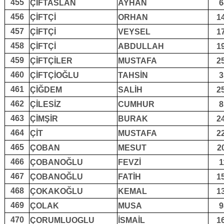
455
ÇİFTASLAN
AYHAN
6
456
ÇİFTÇİ
ORHAN
1
457
ÇİFTÇİ
VEYSEL
1
458
ÇİFTÇİ
ABDULLAH
1
459
ÇİFTÇİLER
MUSTAFA
2
460
ÇİFTÇİOĞLU
TAHSİN
3
461
ÇİĞDEM
SALİH
2
462
ÇİLESİZ
CUMHUR
8
463
ÇİMŞİR
BURAK
2
464
ÇİT
MUSTAFA
2
465
ÇOBAN
MESUT
2
466
ÇOBANOĞLU
FEVZİ
1
467
ÇOBANOĞLU
FATİH
1
468
ÇOKAKOĞLU
KEMAL
1
469
ÇOLAK
MUSA
9
470
ÇORUMLUOGLU
İSMAİL
1