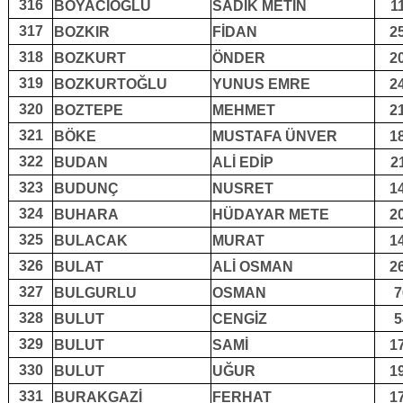
316
BOYACIOĞLU
SADIK METİN
1
317
BOZKIR
FİDAN
2
318
BOZKURT
ÖNDER
2
319
BOZKURTOĞLU
YUNUS EMRE
2
320
BOZTEPE
MEHMET
2
321
BÖKE
MUSTAFA ÜNVER
1
322
BUDAN
ALİ EDİP
2
323
BUDUNÇ
NUSRET
1
324
BUHARA
HÜDAYAR METE
2
325
BULACAK
MURAT
1
326
BULAT
ALİ OSMAN
2
327
BULGURLU
OSMAN
7
328
BULUT
CENGİZ
5
329
BULUT
SAMİ
1
330
BULUT
UĞUR
1
331
BURAKGAZİ
FERHAT
1