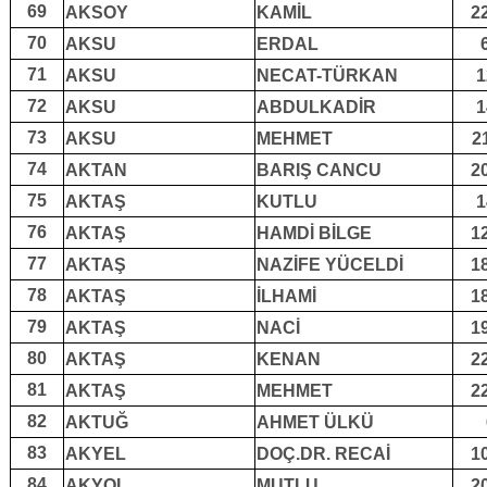
69
AKSOY
KAMİL
2
70
AKSU
ERDAL
71
AKSU
NECAT-TÜRKAN
1
72
AKSU
ABDULKADİR
1
73
AKSU
MEHMET
2
74
AKTAN
BARIŞ CANCU
2
75
AKTAŞ
KUTLU
1
76
AKTAŞ
HAMDİ BİLGE
1
77
AKTAŞ
NAZİFE YÜCELDİ
1
78
AKTAŞ
İLHAMİ
1
79
AKTAŞ
NACİ
1
80
AKTAŞ
KENAN
2
81
AKTAŞ
MEHMET
2
82
AKTUĞ
AHMET ÜLKÜ
83
AKYEL
DOÇ.DR. RECAİ
1
84
AKYOL
MUTLU
2