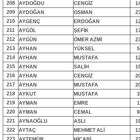
208
AYDOĞDU
CENGİZ
1
209
AYDOĞAN
OSMAN
2
210
AYGENÇ
ERDOĞAN
1
211
AYGÖL
ŞEFİK
1
212
AYGÜN
ÖMER AZMİ
2
213
AYHAN
YÜKSEL
5
214
AYHAN
MUSTAFA
1
215
AYHAN
SALİH
1
216
AYHAN
CENGİZ
2
217
AYHAN
MUSTAFA
2
218
AYKUT
MUSTAFA
3
219
AYMAN
EMRE
1
220
AYMAN
CEMAL
9
221
AYNAOĞLU
ASLI
1
222
AYTAÇ
MEHMET ALİ
1
223
AYTEMÜR
HİCABİ
2