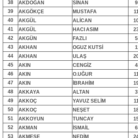
38
AKDOĞAN
SİNAN
9
39
AKGÖKÇE
MUSTAFA
1
40
AKGÜL
ALİCAN
1
41
AKGÜL
HACI ASIM
2
42
AKGÜN
FAZLI
5
43
AKHAN
OGUZ KUTSİ
1
44
AKHAN
ULAŞ
2
45
AKIN
CENGİZ
4
46
AKIN
O.UĞUR
1
47
AKIN
İBRAHİM
1
48
AKKAYA
ALTAN
3
49
AKKOÇ
YAVUZ SELİM
1
50
AKKOÇ
NEŞET
1
51
AKKOYUN
TUNCAY
1
52
AKMAN
İSMAİL
6
53
AKMEŞE
NEDİM
2