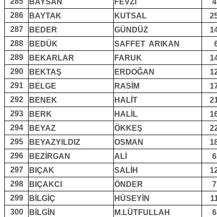
285
BAYSAN
FEVZİ
4
286
BAYTAK
KUTSAL
2
287
BEDER
GÜNDÜZ
1
288
BEDÜK
SAFFET ARIKAN
289
BEKARLAR
FARUK
1
290
BEKTAŞ
ERDOĞAN
1
291
BELGE
RASİM
1
292
BENEK
HALİT
2
293
BERK
HALİL
1
294
BEYAZ
ÖKKEŞ
2
295
BEYAZYILDIZ
OSMAN
1
296
BEZİRGAN
ALİ
6
297
BIÇAK
SALİH
1
298
BIÇAKCI
ÖNDER
7
299
BİLGİÇ
HÜSEYİN
1
300
BİLGİN
M.LÜTFULLAH
6