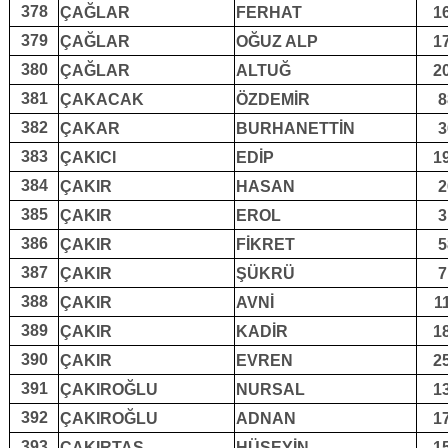
378
ÇAĞLAR
FERHAT
1
379
ÇAĞLAR
OĞUZ ALP
1
380
ÇAĞLAR
ALTUĞ
2
381
ÇAKACAK
ÖZDEMİR
8
382
ÇAKAR
BURHANETTİN
3
383
ÇAKICI
EDİP
1
384
ÇAKIR
HASAN
2
385
ÇAKIR
EROL
3
386
ÇAKIR
FİKRET
5
387
ÇAKIR
ŞÜKRÜ
7
388
ÇAKIR
AVNİ
1
389
ÇAKIR
KADİR
1
390
ÇAKIR
EVREN
2
391
ÇAKIROĞLU
NURSAL
1
392
ÇAKIROĞLU
ADNAN
1
393
ÇAKIRTAŞ
HÜSEYİN
1