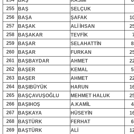
BAŞ
RASİM
6
255
BAŞ
SELÇUK
256
BAŞA
ŞAFAK
1
257
BAŞAK
ALİ İHSAN
2
258
BAŞAKAR
TEVFİK
259
BAŞAR
SELAHATTİN
8
260
BAŞAR
FURKAN
2
261
BAŞBAYDAR
AHMET
2
262
BAŞER
KEMAL
5
263
BAŞER
AHMET
2
264
BAŞIBÜYÜK
HARUN
1
265
BAŞÇAVUŞOĞLU
MEHMET HALUK
2
266
BAŞIHOŞ
A.KAMİL
4
267
BAŞKAYA
HÜSEYİN
1
268
BAŞTÜRK
FERHAT
6
269
BAŞTÜRK
ALİ
1