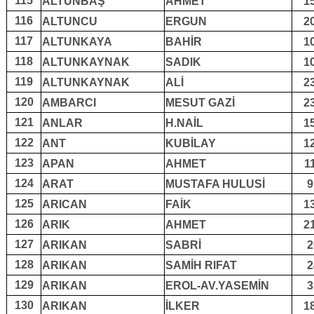
115
ALTUNBAŞ
AHMET
1
116
ALTUNCU
ERGUN
2
117
ALTUNKAYA
BAHİR
1
118
ALTUNKAYNAK
SADIK
1
119
ALTUNKAYNAK
ALİ
2
120
AMBARCI
MESUT GAZİ
2
121
ANLAR
H.NAİL
1
122
ANT
KUBİLAY
1
123
APAN
AHMET
1
124
ARAT
MUSTAFA HULUSİ
9
125
ARICAN
FAİK
1
126
ARIK
AHMET
2
127
ARIKAN
SABRİ
2
128
ARIKAN
SAMİH RIFAT
2
129
ARIKAN
EROL-AV.YASEMİN
3
130
ARIKAN
İLKER
1