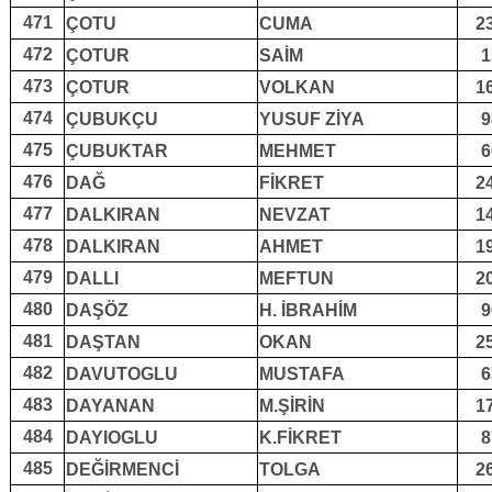
471
ÇOTU
CUMA
2
472
ÇOTUR
SAİM
1
473
ÇOTUR
VOLKAN
1
474
ÇUBUKÇU
YUSUF ZİYA
9
475
ÇUBUKTAR
MEHMET
6
476
DAĞ
FİKRET
2
477
DALKIRAN
NEVZAT
1
478
DALKIRAN
AHMET
1
479
DALLI
MEFTUN
2
480
DAŞÖZ
H. İBRAHİM
9
481
DAŞTAN
OKAN
2
482
DAVUTOGLU
MUSTAFA
6
483
DAYANAN
M.ŞİRİN
1
484
DAYIOGLU
K.FİKRET
8
485
DEĞİRMENCİ
TOLGA
2