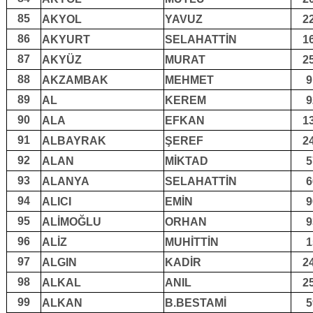
85
AKYOL
YAVUZ
2
86
AKYURT
SELAHATTİN
1
87
AKYÜZ
MURAT
2
88
AKZAMBAK
MEHMET
9
89
AL
KEREM
9
90
ALA
EFKAN
1
91
ALBAYRAK
ŞEREF
2
92
ALAN
MİKTAD
5
93
ALANYA
SELAHATTİN
6
94
ALICI
EMİN
9
95
ALİMOĞLU
ORHAN
9
96
ALİZ
MUHİTTİN
1
97
ALGIN
KADİR
2
98
ALKAL
ANIL
2
99
ALKAN
B.BESTAMİ
5