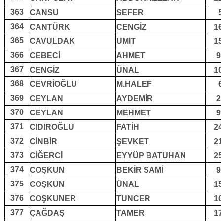
363
CANSU
SEFER
364
CANTÜRK
CENGİZ
1
365
CAVULDAK
ÜMİT
1
366
CEBECİ
AHMET
9
367
CENGİZ
ÜNAL
1
368
CEVRİOĞLU
M.HALEF
369
CEYLAN
AYDEMİR
2
370
CEYLAN
MEHMET
9
371
CIDIROĞLU
FATİH
2
372
CİNBİR
ŞEVKET
2
373
CİĞERCİ
EYYÜP BATUHAN
2
374
COŞKUN
BEKİR SAMİ
9
375
COŞKUN
ÜNAL
1
376
COŞKUNER
TUNCER
1
377
ÇAĞDAŞ
TAMER
1