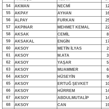
54
AKMAN
NECMİ
1
55
AKPAY
AYHAN
1
56
ALPAY
FURKAN
2
57
AKPINAR
MEHMET KEMAL
2
58
AKSAK
CEMİL
8
59
AKSAKAL
ENGİN
1
60
AKSOY
METİN İLYAS
2
61
AKSOY
M.ATA
3
62
AKSOY
YAŞAR
5
63
AKSOY
MUAMMER
6
64
AKSOY
HÜSEYİN
9
65
AKSOY
ERTUĞ ŞEVKET
1
66
AKSOY
HÜRREM
1
67
AKSOY
ABDULMUTALİP
1
68
AKSOY
CAN
1