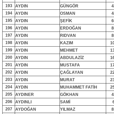
193
AYDIN
GÜNGÖR
4
194
AYDIN
OSMAN
4
195
AYDIN
ŞEFİK
6
196
AYDIN
ERDOĞAN
8
197
AYDIN
RIDVAN
8
198
AYDIN
KAZIM
1
199
AYDIN
MEHMET
1
200
AYDIN
ABDULAZİZ
1
201
AYDIN
MUSTAFA
1
202
AYDIN
ÇAĞLAYAN
2
203
AYDIN
MURAT
2
204
AYDIN
MUHAMMET FATİH
2
205
AYDINER
GÖKHAN
4
206
AYDINLI
SAMİ
207
AYDOĞAN
YILMAZ
8