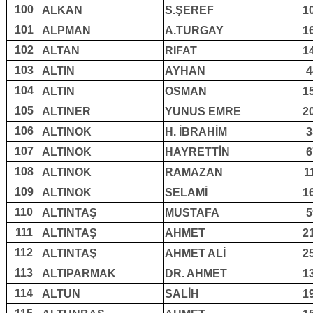
100
ALKAN
S.ŞEREF
1
101
ALPMAN
A.TURGAY
1
102
ALTAN
RIFAT
1
103
ALTIN
AYHAN
4
104
ALTIN
OSMAN
1
105
ALTINER
YUNUS EMRE
2
106
ALTINOK
H. İBRAHİM
3
107
ALTINOK
HAYRETTİN
6
108
ALTINOK
RAMAZAN
1
109
ALTINOK
SELAMİ
1
110
ALTINTAŞ
MUSTAFA
5
111
ALTINTAŞ
AHMET
2
112
ALTINTAŞ
AHMET ALİ
2
113
ALTIPARMAK
DR. AHMET
1
114
ALTUN
SALİH
1