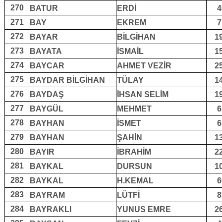
270
BATUR
ERDİ
4
271
BAY
EKREM
7
272
BAYAR
BİLGİHAN
1
273
BAYATA
İSMAİL
1
274
BAYCAR
AHMET VEZİR
2
275
BAYDAR BİLGİHAN
TÜLAY
1
276
BAYDAŞ
İHSAN SELİM
1
277
BAYGÜL
MEHMET
6
278
BAYHAN
İSMET
6
279
BAYHAN
ŞAHİN
1
280
BAYIR
İBRAHİM
2
281
BAYKAL
DURSUN
1
282
BAYKAL
H.KEMAL
6
283
BAYRAM
LÜTFİ
8
284
BAYRAKLI
YUNUS EMRE
2