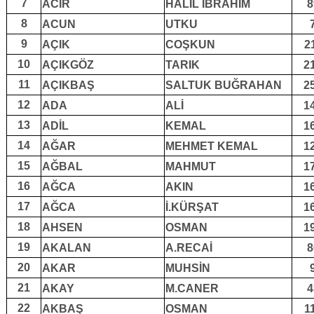
7
ACIR
HALİL İBRAHİM
8
8
ACUN
UTKU
9
AÇIK
COŞKUN
2
10
AÇIKGÖZ
TARIK
2
11
AÇIKBAŞ
SALTUK BUĞRAHAN
2
12
ADA
ALİ
1
13
ADİL
KEMAL
1
14
AĞAR
MEHMET KEMAL
1
15
AĞBAL
MAHMUT
1
16
AĞCA
AKIN
1
17
AĞCA
İ.KÜRŞAT
1
18
AHSEN
OSMAN
1
19
AKALAN
A.RECAİ
8
20
AKAR
MUHSİN
21
AKAY
M.CANER
4
22
AKBAŞ
OSMAN
1