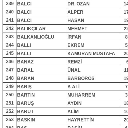
239
BALCI
DR. OZAN
1
240
BALCI
ALPER
1
241
BALCI
HASAN
1
242
BALIKÇILAR
MEHMET
2
243
BALKANLlOĞLU
İRFAN
8
244
BALLI
EKREM
5
245
BALLI
KAMURAN MUSTAFA
2
246
BANAZ
REMZİ
247
BARAL
ÜNAL
1
248
BARAN
BARBOROS
1
249
BARIŞ
A.ALİ
7
250
BARTIN
MUHARREM
3
251
BARUŞ
AYDIN
1
252
BARUT
ALİM
1
253
BASKIN
HAYRETTİN
2
254