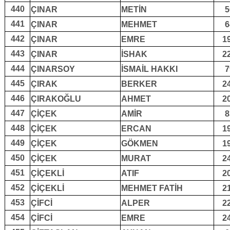
440
ÇINAR
METİN
5
441
ÇINAR
MEHMET
6
442
ÇINAR
EMRE
1
443
ÇINAR
İSHAK
2
444
ÇINARSOY
İSMAİL HAKKI
7
445
ÇIRAK
BERKER
2
446
ÇIRAKOĞLU
AHMET
2
447
ÇİÇEK
AMİR
8
448
ÇİÇEK
ERCAN
1
449
ÇİÇEK
GÖKMEN
1
450
ÇİÇEK
MURAT
2
451
ÇİÇEKLİ
ATIF
2
452
ÇİÇEKLİ
MEHMET FATİH
2
453
ÇİFCİ
ALPER
2
454
ÇİFCİ
EMRE
2