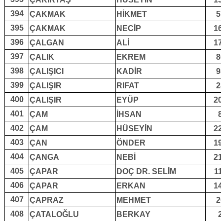
394
ÇAKMAK
HİKMET
5
395
ÇAKMAK
NECİP
1
396
ÇALGAN
ALİ
1
397
ÇALIK
EKREM
8
398
ÇALIŞICI
KADİR
9
399
ÇALIŞIR
RIFAT
2
400
ÇALIŞIR
EYÜP
2
401
ÇAM
İHSAN
402
ÇAM
HÜSEYİN
2
403
ÇAN
ÖNDER
1
404
ÇANGA
NEBİ
2
405
ÇAPAR
DOÇ DR. SELİM
1
406
ÇAPAR
ERKAN
1
407
ÇAPRAZ
MEHMET
2
408
ÇATALOĞLU
BERKAY