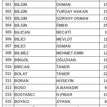
301
BİLGİN
OSMAN
1
302
BİLGİN
TURGAY HAKAN
1
303
BİLGİN
GÜRSOY OSMAN
2
304
BİLGİN
ÖMER
2
305
BiLİCAN
NECATİ
3
306
BİLİCİ
MEVLÜT
1
307
BİLİCİ
OSMAN
2
308
BİLMEZ
MEHMET EMİN
1
309
BİNGÖL
OĞUZHAN
1
310
BİRCAN
TANER
2
311
BOLAT
TANER
2
312
BORAN
HÜSEYİN
1
313
BOSO
A.BAHADIR
9
314
BOSTANCI
H.PINAR
1
315
BOYACI
AYHAN
6