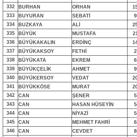
332
BURHAN
ORHAN
1
333
BUYURAN
SEBATİ
9
334
BUZKAYA
ALİ
2
335
BÜYÜK
MUSTAFA
2
336
BÜYÜKAKALIN
ERDİNÇ
1
337
BÜYÜKAKSOY
FETHİ
2
338
BÜYÜKATA
EKREM
6
339
BÜYÜKÇELİK
AHMET
9
340
BÜYÜKERSOY
VEDAT
2
341
BÜYÜKKÖSE
MURAT
2
342
CAN
ŞENER
5
343
CAN
HASAN HÜSEYİN
5
344
CAN
NİYAZİ
5
345
CAN
MEHMET FAHRİ
6
346
CAN
CEVDET
8