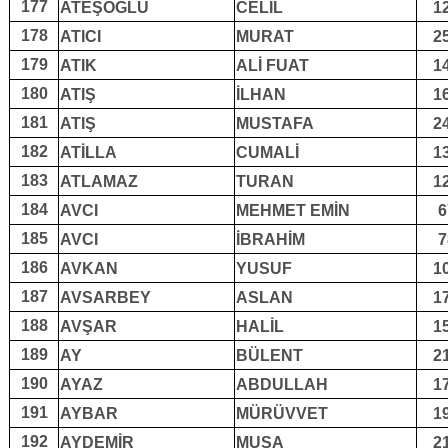
177
ATEŞOĞLU
CELİL
1
178
ATICI
MURAT
2
179
ATIK
ALİ FUAT
1
180
ATIŞ
İLHAN
1
181
ATIŞ
MUSTAFA
2
182
ATİLLA
CUMALİ
1
183
ATLAMAZ
TURAN
1
184
AVCI
MEHMET EMİN
6
185
AVCI
İBRAHİM
7
186
AVKAN
YUSUF
1
187
AVSARBEY
ASLAN
1
188
AVŞAR
HALİL
1
189
AY
BÜLENT
2
190
AYAZ
ABDULLAH
1
191
AYBAR
MÜRÜVVET
1
192
AYDEMİR
MUSA
2