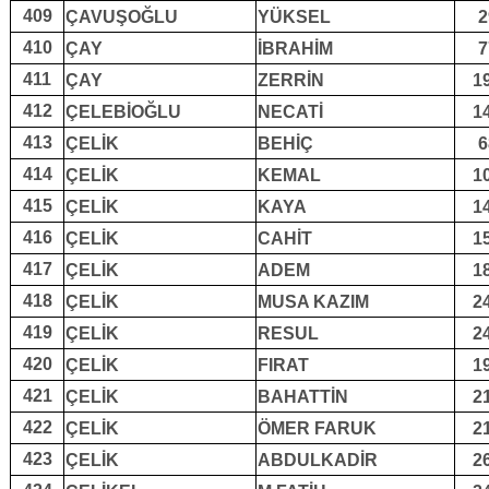
409
ÇAVUŞOĞLU
YÜKSEL
2
410
ÇAY
İBRAHİM
7
411
ÇAY
ZERRİN
1
412
ÇELEBİOĞLU
NECATİ
1
413
ÇELİK
BEHİÇ
6
414
ÇELİK
KEMAL
1
415
ÇELİK
KAYA
1
416
ÇELİK
CAHİT
1
417
ÇELİK
ADEM
1
418
ÇELİK
MUSA KAZIM
2
419
ÇELİK
RESUL
2
420
ÇELİK
FIRAT
1
421
ÇELİK
BAHATTİN
2
422
ÇELİK
ÖMER FARUK
2
423
ÇELİK
ABDULKADİR
2