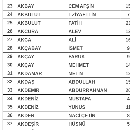
23
AKBAY
CEM AFŞİN
1
24
AKBULUT
T.ZİYAETTİN
7
25
AKBULUT
FATİH
2
26
AKCURA
ALEV
1
27
AKÇA
ALİ
1
28
AKÇABAY
İSMET
9
29
AKÇAY
FARUK
9
30
AKÇAY
MEHMET
1
31
AKDAMAR
METİN
1
32
AKDAŞ
ABDULLAH
1
33
AKDEMİR
ABDURRAHMAN
2
34
AKDENİZ
MUSTAFA
4
35
AKDENİZ
YUNUS
1
36
AKDER
NACİ ÇETİN
8
37
AKDEŞİR
HÜSNÜ
5