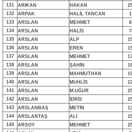
131
ARIKAN
HAKAN
2
132
ARPAK
HALİL TANCAN
1
133
ARSLAN
MEHMET
6
134
ARSLAN
HALİS
7
135
ARSLAN
ALP
1
136
ARSLAN
EREN
1
137
ARSLAN
MEHMET
1
138
ARSLAN
ŞAHİN
1
139
ARSLAN
MAHMUTHAN
1
140
ARSLAN
MUHLİS
2
141
ARSLAN
M.UĞUR
2
142
ARSLAN
İDRİS
2
143
ARSLANBAŞ
METİN
1
144
ARSLANTAŞ
ALİ
1
145
ARSOY
MEHMET
2