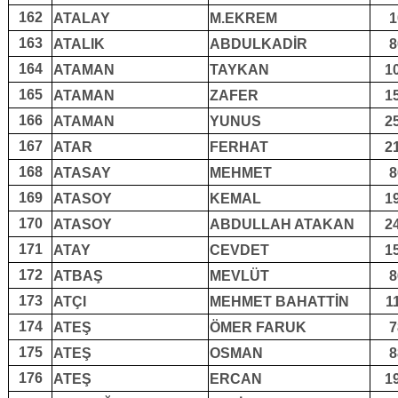
162
ATALAY
M.EKREM
1
163
ATALIK
ABDULKADİR
8
164
ATAMAN
TAYKAN
1
165
ATAMAN
ZAFER
1
166
ATAMAN
YUNUS
2
167
ATAR
FERHAT
2
168
ATASAY
MEHMET
8
169
ATASOY
KEMAL
1
170
ATASOY
ABDULLAH ATAKAN
2
171
ATAY
CEVDET
1
172
ATBAŞ
MEVLÜT
8
173
ATÇI
MEHMET BAHATTİN
1
174
ATEŞ
ÖMER FARUK
7
175
ATEŞ
OSMAN
8
176
ATEŞ
ERCAN
1