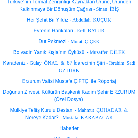
Türkiye’nin Termal Zenginliği Kaynaktan Ürüne, Üründen
Sinan İBİŞ
Kalkınmaya Bir Dönüşüm Çağrısı -
Abdullah KÜÇÜK
Her Şehit Bir Yıldız -
Erdi BATUR
Evrenin Harikaları -
Murat ÇİÇEK
Dut Pekmezi -
Muzaffer DİLEK
Bolvadin Yanık Kışla’nın Öyküsü! -
Gülay ÖNAL &
İbrahim Sadi
Karadeniz -
87 İdarecinin Şiiri -
ÖZTÜRK
Erzurum Valisi Mustafa ÇİFTÇİ ile Röportaj
Doğunun Zirvesi, Kültürün Başkenti Kadim Şehir ERZURUM
(Özel Dosya)
Mahmut ÇUHADAR &
Mülkiye Teftiş Kurulu Destanı -
Mustafa KARABACAK
Nereye Kadar? -
Haberler